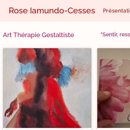
Rose Iamundo-Cesses
Présentat
Art Thérapie Gestaltiste
"Sentir, res