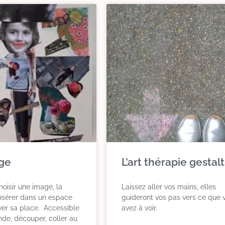
age
L’art thérapie gestalt
hoisir une image, la
Laissez aller vos mains, elles
insérer dans un espace
guideront vos pas vers ce que 
uver sa place. Accessible
avez à voir.
nde, découper, coller au